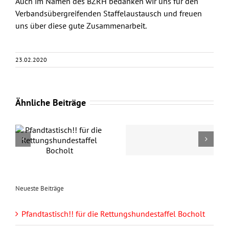
Auch im Namen des BZRH bedanken wir uns für den
Verbandsübergreifenden Staffelaustausch und freuen
uns über diese gute Zusammenarbeit.
23.02.2020
Ähnliche Beiträge
Pfandtastisch!!
Prüfungswochenend
für die
unter Corona-
Rettungshundestaffel
Bedingungen.
Bocholt
Neueste Beiträge
Pfandtastisch!! für die Rettungshundestaffel Bocholt